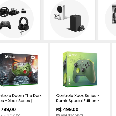
ntrole Doom The Dark
Controle Xbox Series -
s - Xbox Series |
Remix Special Edition -
ox One | PC Edição
Xbox One / Xbox Series
 799,00
R$ 499,00
mitada
775,03
à vista
R$ 484,03
à vista