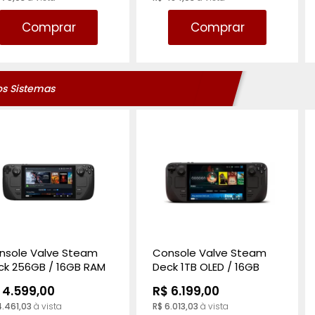
Comprar
Comprar
os Sistemas
nsole Valve Steam
Console Valve Steam
ck 256GB / 16GB RAM
Deck 1TB OLED / 16GB
reto
RAM - Preto
 4.599,00
R$ 6.199,00
4.461,03
à vista
R$ 6.013,03
à vista