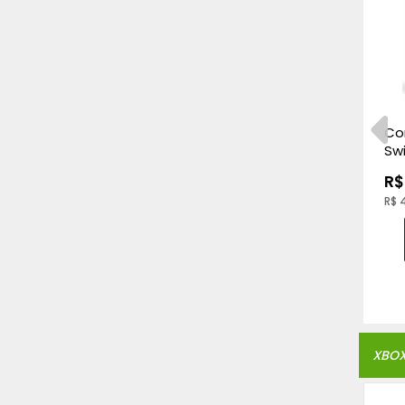
Splatoon 3 - Nintendo
Co
Switch
Swi
Jo
R$ 329,00
R$
R$ 319,13
à vista
R$ 
Comprar
XBO