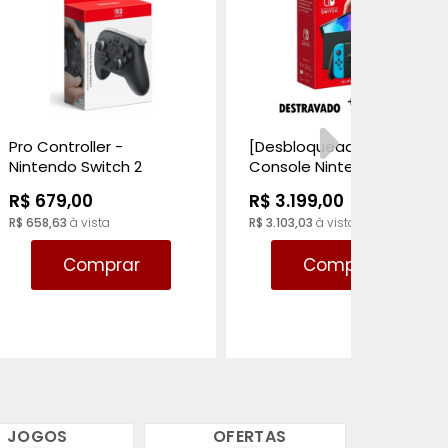
Pro Controller -
[Desbloqueado]
Nintendo Switch 2
Console Nintendo
Switch Oled 64GB +
R$ 679,00
R$ 3.199,00
256GB Neon
R$ 658,63
à vista
R$ 3.103,03
à vista
Comprar
Comprar
JOGOS
OFERTAS