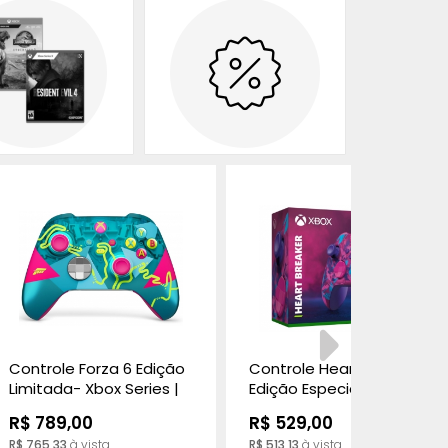
Controle Forza 6 Edição
Controle Heart Breaker
Limitada- Xbox Series |
Edição Especial - Xbox
Xbox One | PC
Series | Xbox One | PC
R$ 789,00
R$ 529,00
R$ 765,33
à vista
R$ 513,13
à vista