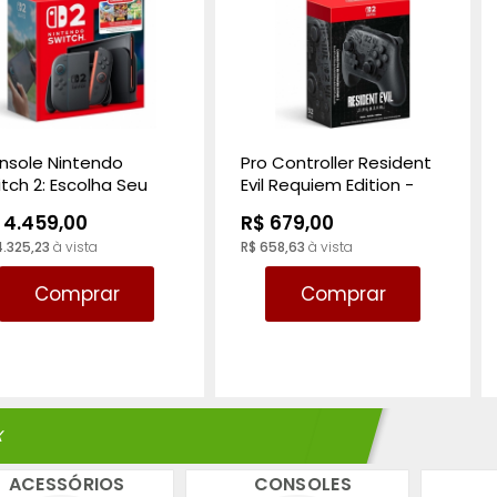
nsole Nintendo
Pro Controller Resident
tch 2: Escolha Seu
Evil Requiem Edition -
go Bundle
Nintendo Switch 2
 4.459,00
R$ 679,00
4.325,23
à vista
R$ 658,63
à vista
Comprar
Comprar
X
ACESSÓRIOS
CONSOLES