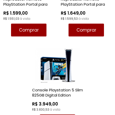
PlayStation Portal para
PlayStation Portal para
console Playstation 5 -
console Playstation 5
R$ 1.599,00
R$ 1.649,00
PS5
Midnight Black - PS5
R$ 1.551,03
à vista
R$ 1.599,53
à vista
Comprar
Comprar
Console Playstation 5 Slim
825GB Digital Edition
Fortnite Flowering Chaos
R$ 3.949,00
Bundle - PS5
R$ 3.830,53
à vista