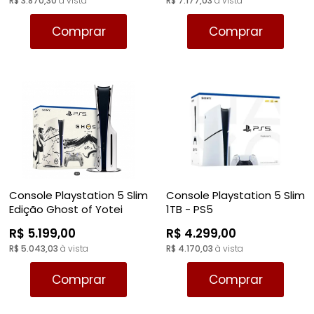
R$ 3.870,30
à vista
R$ 7.177,03
à vista
RPG
VOLANTE
LUTA
TIRO: 1ª PESSOA: FPS
Comprar
Comprar
SIMULADOR
PLATAFORMA
TIRO: 3ª PESSOA
TIRO: 1ª PESSOA: FPS
RPG
VR - REALIDADE VIRTUAL
TIRO: 3ª PESSOA
TIRO; 1ª PESSOA
TIRO; 3ª PESSOA
Console Playstation 5 Slim
Console Playstation 5 Slim
Edição Ghost of Yotei
1TB - PS5
Limitada Black 1TB - PS5
R$ 5.199,00
R$ 4.299,00
R$ 5.043,03
à vista
R$ 4.170,03
à vista
Comprar
Comprar