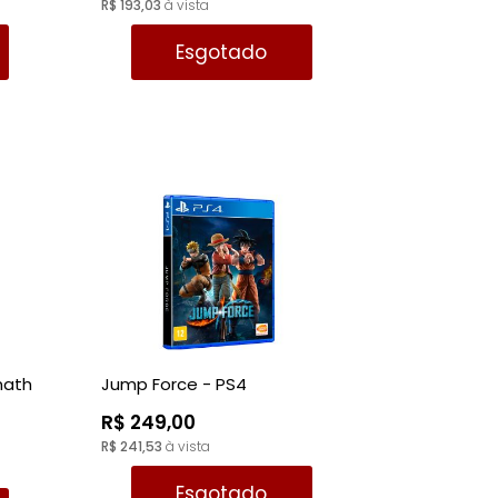
R$ 193,03
à vista
Esgotado
math
Jump Force - PS4
R$ 249,00
R$ 241,53
à vista
Esgotado