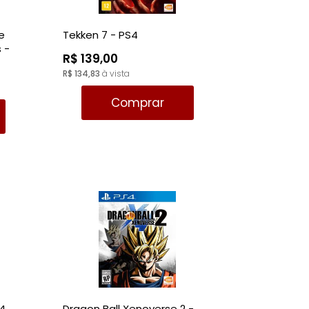
e
Tekken 7 - PS4
 -
R$ 139,00
R$ 134,83
à vista
Comprar
S4
Dragon Ball Xenoverse 2 -