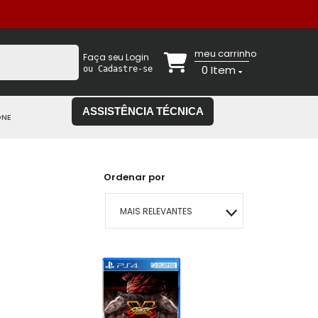
meu carrinho
Faça seu Login
0
Item
ou Cadastre-se
ASSISTÊNCIA TÉCNICA
ONE
Ordenar por
MAIS RELEVANTES
MAIS VENDIDOS
MENOR PREÇO