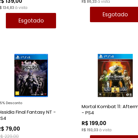
R$ 139,00
R$ 86,33
à vista
$ 134,83
à vista
Esgotado
Esgotado
5% Desconto
Mortal Kombat 11: After
issidia Final Fantasy NT -
- PS4
PS4
R$ 199,00
R$ 79,00
R$ 193,03
à vista
$ 229,00