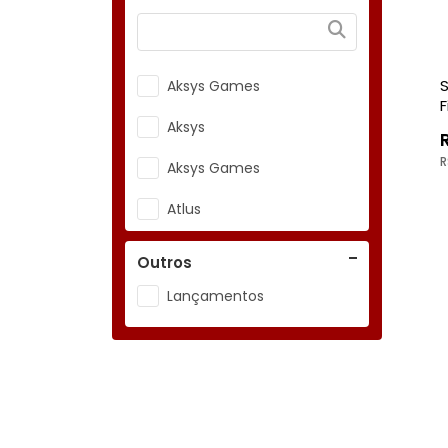
S
Aksys Games
F
Aksys
R
Aksys Games
Atlus
Atlus/ SNK Playmore
Outros
Atlus; SNK Playmore
Lançamentos
Bandai Namco
Bandai Namco
Entertainment
Bandai Namco