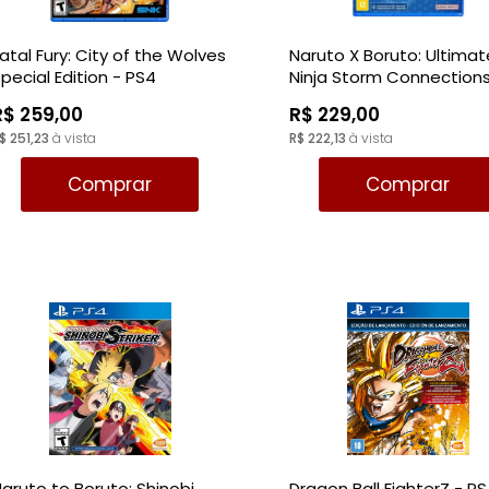
atal Fury: City of the Wolves
Naruto X Boruto: Ultimat
pecial Edition - PS4
Ninja Storm Connections
PS4
R$ 259,00
R$ 229,00
$ 251,23
à vista
R$ 222,13
à vista
Comprar
Comprar
aruto to Boruto: Shinobi
Dragon Ball FighterZ - P