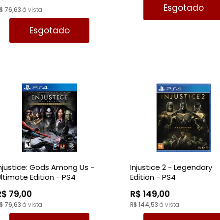
Esgotado
$ 76,63
à vista
Esgotado
njustice: Gods Among Us -
Injustice 2 - Legendary
ltimate Edition - PS4
Edition - PS4
R$ 79,00
R$ 149,00
$ 76,63
à vista
R$ 144,53
à vista