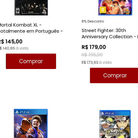
8% Desconto
ortal Kombat XL -
Street Fighter: 30th
Totalmente em Português -
Anniversary Collection -
PS4
R$ 145,00
R$ 179,00
$ 140,65
à vista
R$ 195,00
Comprar
R$ 173,63
à vista
Comprar