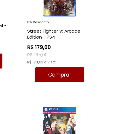
MAIOR PREÇO
A - Z
8% Desconto
wl -
Street Fighter V: Arcade
Edition - PS4
R$ 179,00
R$ 195,00
R$ 173,63
à vista
Comprar