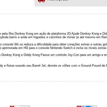
se pela Ilha Donkey Kong em ação de plataforma 2D Ajude Donkey Kong e Di
exploda barris e ande em foguetes e carrinhos de minas (e até mesmo em Ram
a o console Wii ou reduza a dificuldade para obter corações extras e outras g
te aprimorada em HD para o console Nintendo Switch e inclui os níveis extra
omo Donkey Kong e Diddy Kong Passe um controle Joy-Con para um amigo e em
y e flutue usando seu Barrel Jet; derrote os vilões com o Ground Pound de 