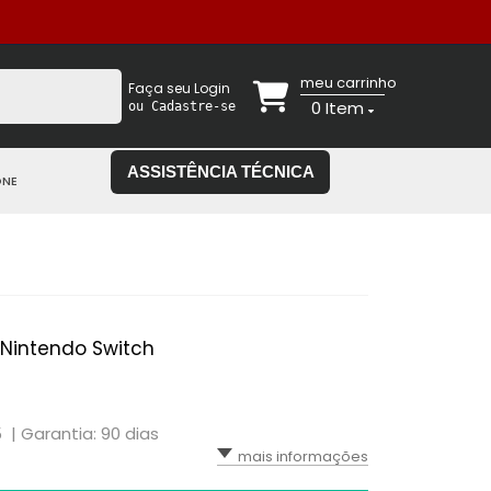
meu carrinho
Faça seu Login
0
Item
ou Cadastre-se
ASSISTÊNCIA TÉCNICA
ONE
 Nintendo Switch
5 |
Garantia: 90 dias
mais informações