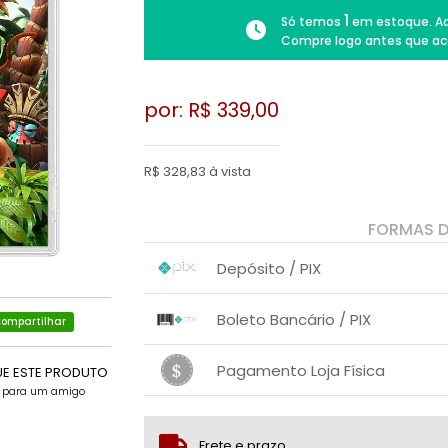
1
Só temos
em estoque. Ad
Compre logo antes que ac
por: R$
339,00
R$ 328,83 à vista
FORMAS 
Depósito / PIX
1x sem juros de R$ 328,83
.
.
.
.
Boleto Bancário / PIX
.
ompartilhar
.
1x sem juros de R$ 339,00
.
.
.
.
Pagamento Loja Física
.
UE ESTE PRODUTO
.
e para um amigo
1x sem juros de R$ 339,00
.
.
.
.
.
.
Frete e prazo