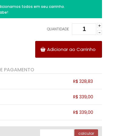
icionamos todos em seu carrinho.
abe!
+
QUANTIDADE
-
Adicionar ao Carrinho
DE PAGAMENTO
R$ 328,83
.
.
.
.
R$ 339,00
.
.
.
.
.
R$ 339,00
.
.
.
.
.
.
calcular