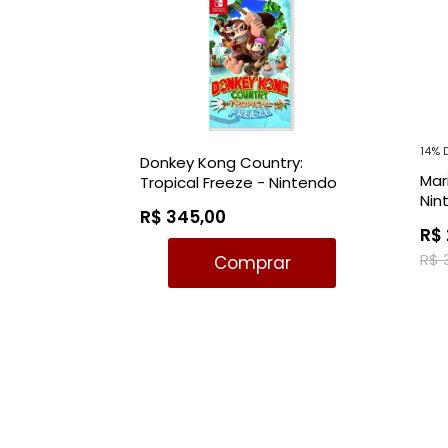
14% 
Donkey Kong Country:
Mari
Tropical Freeze - Nintendo
Nin
Switch
R$ 345,00
R$ 
R$ 
Comprar