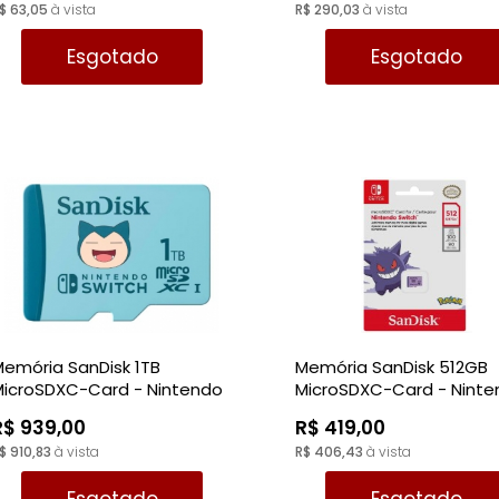
$ 63,05
à vista
R$ 290,03
à vista
Esgotado
Esgotado
emória SanDisk 1TB
Memória SanDisk 512GB
MicroSDXC-Card - Nintendo
MicroSDXC-Card - Nint
Switch
Switch
R$ 939,00
R$ 419,00
$ 910,83
à vista
R$ 406,43
à vista