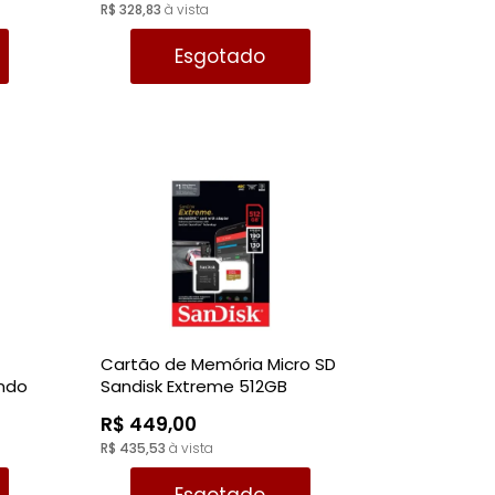
R$ 328,83
à vista
Esgotado
Cartão de Memória Micro SD
endo
Sandisk Extreme 512GB
190MBS - SDSQXAV-512G-
R$ 449,00
GN6MA
R$ 435,53
à vista