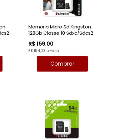
MAIOR PREÇO
A - Z
ton
Memoria Micro Sd Kingston
dcs2
128Gb Classe 10 Sdxc/Sdcs2
Canvas 100Mb/S
R$ 159,00
R$ 154,23
à vista
Comprar