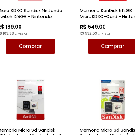
icro SDXC Sandisk Nintendo
Memória SanDisk 512GB
witch 128GB - Nintendo
MicroSDXC-Card - Nint
Switch
Switch
R$ 169,00
R$ 549,00
$ 163,93
à vista
R$ 532,53
à vista
Comprar
Comprar
emoria Micro Sd Sandisk
Memoria Micro Sd Sandi