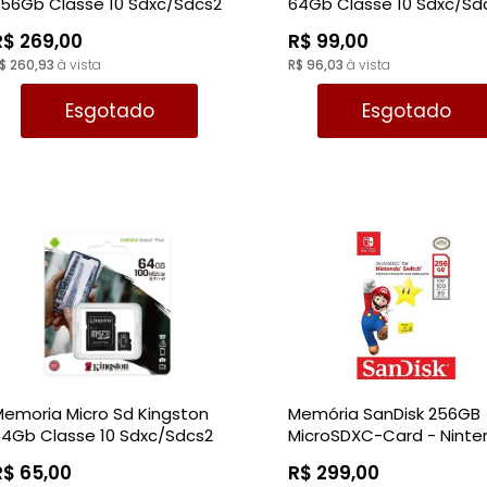
256Gb Classe 10 Sdxc/Sdcs2
64Gb Classe 10 Sdxc/Sd
Canvas 100Mb/S
Canvas 100Mb/S
R$ 269,00
R$ 99,00
$ 260,93
à vista
R$ 96,03
à vista
Esgotado
Esgotado
emoria Micro Sd Kingston
Memória SanDisk 256GB
64Gb Classe 10 Sdxc/Sdcs2
MicroSDXC-Card - Nint
Canvas 100Mb/S
Switch
R$ 65,00
R$ 299,00