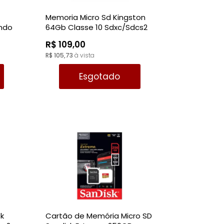
Memoria Micro Sd Kingston
endo
64Gb Classe 10 Sdxc/Sdcs2
Canvas 100Mb/S
R$ 109,00
R$ 105,73
à vista
Esgotado
sk
Cartão de Memória Micro SD