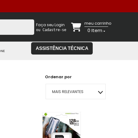
meu carrinho
Faça seu Login
0
Item
ou Cadastre-se
ASSISTÊNCIA TÉCNICA
ONE
Ordenar por
MAIS RELEVANTES
MAIS VENDIDOS
MENOR PREÇO