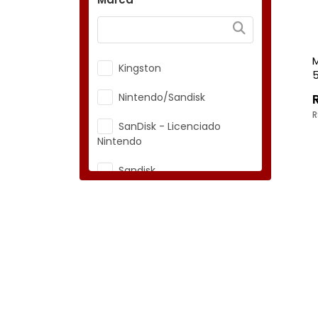
M
Kingston
C
Nintendo/Sandisk
R
SanDisk - Licenciado
Nintendo
Sandisk