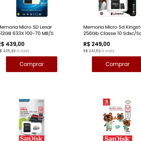
emoria Micro SD Lexar
Memoria Micro Sd Kings
512GB 633X 100-70 MB/S
256Gb Classe 10 Sdxc/S
lasse 10
Canvas 100Mb/S
R$ 439,00
R$ 249,00
$ 425,83
à vista
R$ 241,53
à vista
Comprar
Comprar