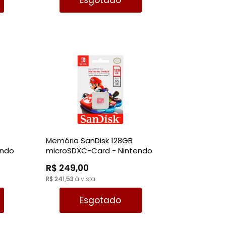
Esgotado
Memória SanDisk 128GB
endo
microSDXC-Card - Nintendo
Switch
R$ 249,00
R$ 241,53
à vista
Esgotado