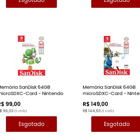
Esgotado
Esgotado
Memória SanDisk 64GB
Memória SanDisk 64GB
microSDXC-Card - Nintendo
microSDXC-Card - Nint
Switch
Switch
R$ 99,00
R$ 149,00
$ 96,03
à vista
R$ 144,53
à vista
Esgotado
Esgotado