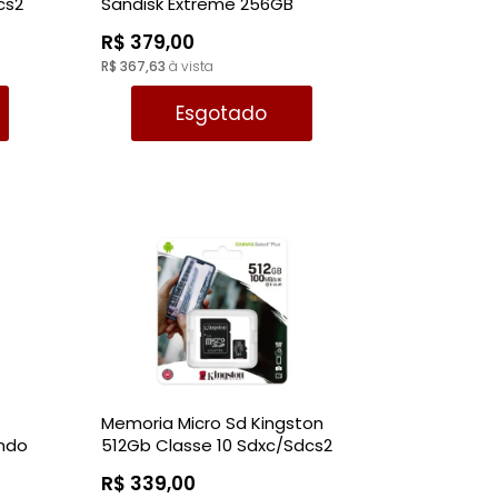
cs2
Sandisk Extreme 256GB
190MBs - SDSQXAV-256G-
R$ 379,00
GN6MA
R$ 367,63
à vista
Esgotado
Memoria Micro Sd Kingston
endo
512Gb Classe 10 Sdxc/Sdcs2
Canvas 100Mb/S
R$ 339,00