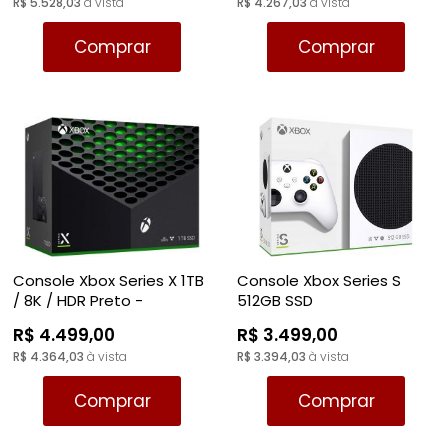
R$ 5.528,03
à vista
R$ 4.267,03
à vista
RPG
VOLANTE
LUTA
TIRO: 1ª PESSOA: FPS
Comprar
Comprar
SIMULADOR
PLATAFORMA
TIRO: 3ª PESSOA
TIRO: 1ª PESSOA: FPS
RPG
VR - REALIDADE VIRTUAL
TIRO: 3ª PESSOA
TIRO; 1ª PESSOA
TIRO; 3ª PESSOA
Console Xbox Series X 1TB
Console Xbox Series S
/ 8K / HDR Preto -
512GB SSD
Seminovo (C/ Caixa)
R$ 4.499,00
R$ 3.499,00
R$ 4.364,03
à vista
R$ 3.394,03
à vista
Comprar
Comprar