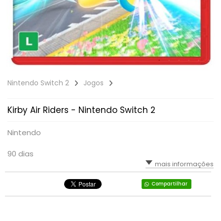
RPG
VOLANTE
LUTA
TIRO: 1ª PESSOA: FPS
SIMULADOR
PLATAFORMA
TIRO: 3ª PESSOA
TIRO: 1ª PESSOA: FPS
RPG
VR - REALIDADE VIRTUAL
TIRO: 3ª PESSOA
TIRO; 1ª PESSOA
Nintendo Switch 2
Jogos
TIRO; 3ª PESSOA
Kirby Air Riders - Nintendo Switch 2
Nintendo
90 dias
mais informações
Compartilhar