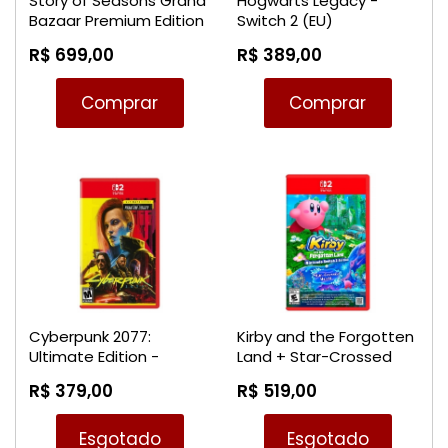
Story of Seasons Grand
Hogwarts Legacy -
Bazaar Premium Edition
Switch 2 (EU)
- Switch 2
R$ 699,00
R$ 389,00
Comprar
Comprar
Cyberpunk 2077:
Kirby and the Forgotten
Ultimate Edition -
Land + Star-Crossed
Nintendo Switch 2
World - Nintendo Switch
R$ 379,00
R$ 519,00
2
Esgotado
Esgotado