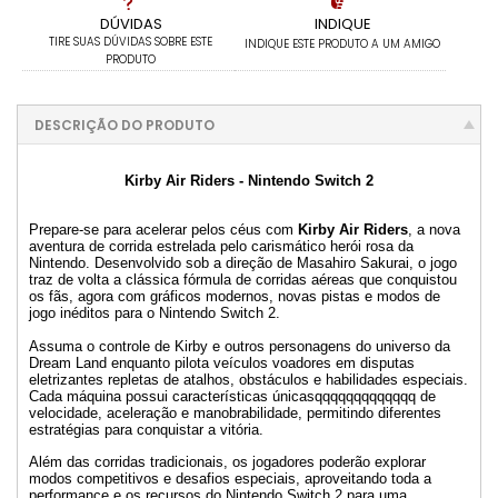
DÚVIDAS
INDIQUE
TIRE SUAS DÚVIDAS SOBRE ESTE
INDIQUE ESTE PRODUTO A UM AMIGO
PRODUTO
DESCRIÇÃO DO PRODUTO
Kirby Air Riders - Nintendo Switch 2
Prepare-se para acelerar pelos céus com
Kirby Air Riders
, a nova
aventura de corrida estrelada pelo carismático herói rosa da
Nintendo. Desenvolvido sob a direção de Masahiro Sakurai, o jogo
traz de volta a clássica fórmula de corridas aéreas que conquistou
os fãs, agora com gráficos modernos, novas pistas e modos de
jogo inéditos para o Nintendo Switch 2.
Assuma o controle de Kirby e outros personagens do universo da
Dream Land enquanto pilota veículos voadores em disputas
eletrizantes repletas de atalhos, obstáculos e habilidades especiais.
Cada máquina possui características únicasqqqqqqqqqqqqq de
velocidade, aceleração e manobrabilidade, permitindo diferentes
estratégias para conquistar a vitória.
Além das corridas tradicionais, os jogadores poderão explorar
modos competitivos e desafios especiais, aproveitando toda a
performance e os recursos do Nintendo Switch 2 para uma