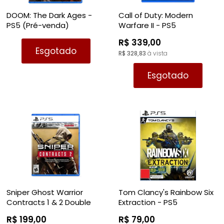
DOOM: The Dark Ages -
Call of Duty: Modern
PS5 (Pré-venda)
Warfare II - PS5
R$ 339,00
Esgotado
R$ 328,83
à vista
Esgotado
Sniper Ghost Warrior
Tom Clancy's Rainbow Six
Contracts 1 & 2 Double
Extraction - PS5
Pack - PS5
R$ 199,00
R$ 79,00