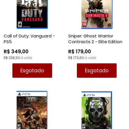
Call of Duty: Vanguard -
Sniper: Ghost Warrior
PS5
Contracts 2 - Elite Edition
- PS5
R$ 349,00
R$ 179,00
R$ 338,53
à vista
R$ 173,63
à vista
Esgotado
Esgotado