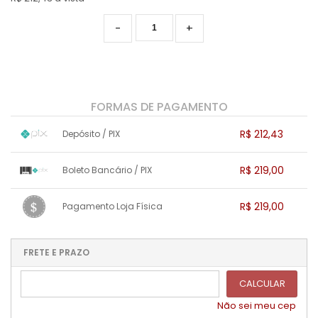
-
+
FORMAS DE PAGAMENTO
R$ 212,43
Depósito / PIX
1x sem juros de R$ 212,43
.
.
.
.
R$ 219,00
Boleto Bancário / PIX
.
.
.
.
.
.
.
1x sem juros de R$ 219,00
.
.
.
.
R$ 219,00
Pagamento Loja Física
.
.
.
.
.
.
.
1x sem juros de R$ 219,00
.
.
.
.
.
.
.
.
.
.
FRETE E PRAZO
.
CALCULAR
Não sei meu cep