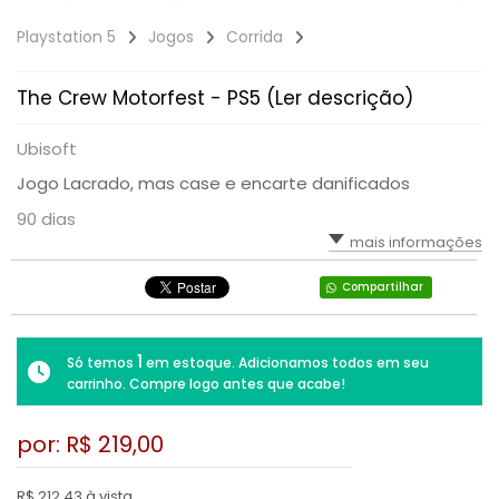
RPG
VOLANTE
LUTA
TIRO: 1ª PESSOA: FPS
Playstation 5
Jogos
Corrida
SIMULADOR
PLATAFORMA
TIRO: 3ª PESSOA
The Crew Motorfest - PS5 (Ler descrição)
TIRO: 1ª PESSOA: FPS
RPG
VR - REALIDADE VIRTUAL
Ubisoft
TIRO: 3ª PESSOA
Jogo Lacrado, mas case e encarte danificados
TIRO; 1ª PESSOA
90 dias
TIRO; 3ª PESSOA
mais informações
Compartilhar
1
Só temos
em estoque. Adicionamos todos em seu
carrinho. Compre logo antes que acabe!
por: R$
219,00
R$ 212,43 à vista