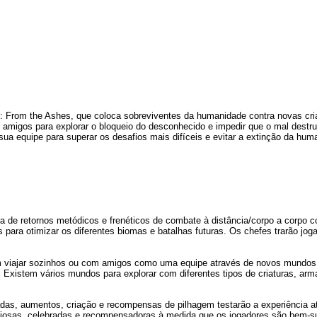
: From the Ashes, que coloca sobreviventes da humanidade contra novas cri
 amigos para explorar o bloqueio do desconhecido e impedir que o mal destrua
sua equipe para superar os desafios mais difíceis e evitar a extinção da hum
de retornos metódicos e frenéticos de combate à distância/corpo a corpo c
ara otimizar os diferentes biomas e batalhas futuras. Os chefes trarão joga
 viajar sozinhos ou com amigos como uma equipe através de novos mundos es
Existem vários mundos para explorar com diferentes tipos de criaturas, armas
cadas, aumentos, criação e recompensas de pilhagem testarão a experiência 
iosas, celebradas e recompensadoras à medida que os jogadores são bem-suc