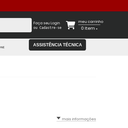
meu carrinho
Faça seu Login
0
Item
ou Cadastre-se
ASSISTÊNCIA TÉCNICA
ONE
mais informações