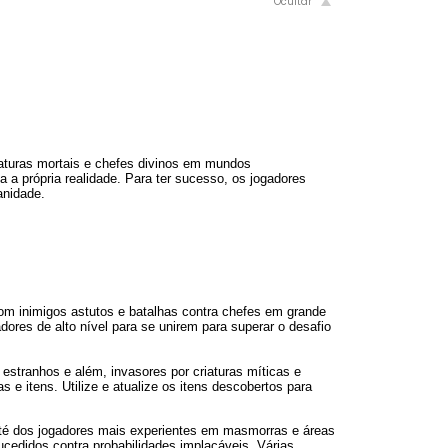
aturas mortais e chefes divinos em mundos
 a própria realidade. Para ter sucesso, os jogadores
anidade.
om inimigos astutos e batalhas contra chefes em grande
dores de alto nível para se unirem para superar o desafio
tranhos e além, invasores por criaturas míticas e
 e itens. Utilize e atualize os itens descobertos para
até dos jogadores mais experientes em masmorras e áreas
edidos contra probabilidades implacáveis. Várias