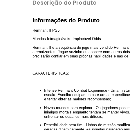
Descrição do Produto
Informações do Produto
Remnant II PS5
Mundos Inimagináveis. Implacável Odds
Remnant II é a sequência do jogo mais vendido Remnant 
aterrorizantes. Jogue sozinho ou coopere com outros dois
precisarão confiar em suas próprias habilidades e nas de 
CARACTERÍSTICAS:
Intense Remnant Combat Experience - Uma mistura 
escala. Escolha equipamentos e armas específicas p
e tentar obter as maiores recompensas;
Novos mundos para explorar - Os jogadores podem
inimigos mortais enquanto tentam se manter vivos. 
enfrentar os desafios mais difíceis;
Repetibilidade sem fim - Linhas de missão ramifi
geradas dinamicamente. As jogadas parecerão ans