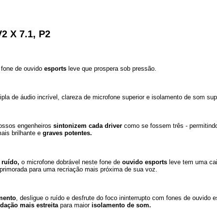
2 X 7.1, P2
 fone de ouvido
esports
leve que prospera sob pressão.
pla de áudio incrível, clareza de microfone superior e isolamento de som s
nossos engenheiros
sintonizem cada driver
como se fossem três - permitindo
ais brilhante e
graves potentes.
 ruído,
o microfone dobrável neste fone de
ouvido esports
leve tem uma ca
aprimorada para uma recriação mais próxima de sua voz.
mento
, desligue o ruído e desfrute do foco ininterrupto com fones de ouvido
dação mais estreita
para maior
isolamento de som.