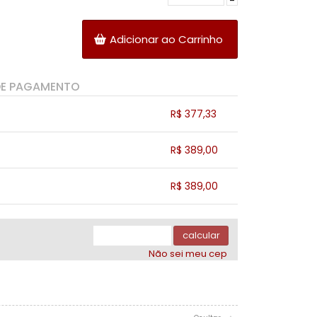
-
Adicionar ao Carrinho
DE PAGAMENTO
R$ 377,33
.
.
.
.
R$ 389,00
.
.
.
.
.
R$ 389,00
.
.
.
.
.
.
calcular
Não sei meu cep