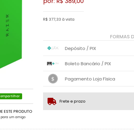
por: R$
389,00
R$ 377,33 à vista
FORMAS 
Depósito / PIX
1x sem juros de R$ 377,33
.
.
.
.
Boleto Bancário / PIX
.
.
1x sem juros de R$ 389,00
.
.
.
.
Pagamento Loja Física
.
.
1x sem juros de R$ 389,00
.
.
.
.
.
.
ompartilhar
Frete e prazo
UE ESTE PRODUTO
e para um amigo