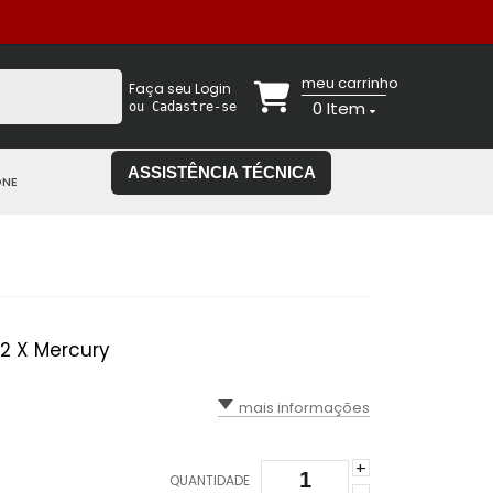
meu carrinho
Faça seu Login
0
Item
ou Cadastre-se
ASSISTÊNCIA TÉCNICA
ONE
2 X Mercury
mais informações
+
QUANTIDADE