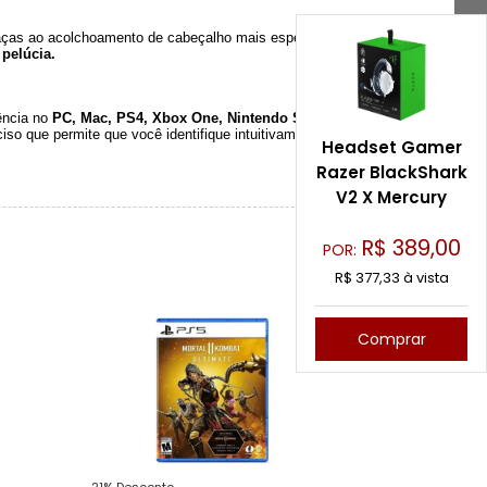
ças ao acolchoamento de cabeçalho mais espesso e às
 pelúcia.
ência no
PC, Mac, PS4, Xbox One, Nintendo Switch
e
so que permite que você identifique intuitivamente de
Headset Gamer
Razer BlackShark
V2 X Mercury
R$
389,00
POR:
R$ 377,33 à vista
Comprar
21% Desconto