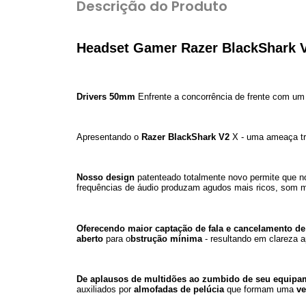
Descrição do Produto
Headset Gamer Razer BlackShark V
Drivers 50mm
Enfrente a concorrência de frente com um
Apresentando o
Razer BlackShark V2
X - uma ameaça tri
Nosso design
patenteado totalmente novo permite que 
frequências de áudio produzam agudos mais ricos, som m
Oferecendo maior captação de fala e cancelamento de
aberto
para o
bstrução mínima
- resultando em clareza 
De aplausos de multidões ao zumbido de seu equipa
auxiliados por
almofadas de pelúcia
que formam uma
ve