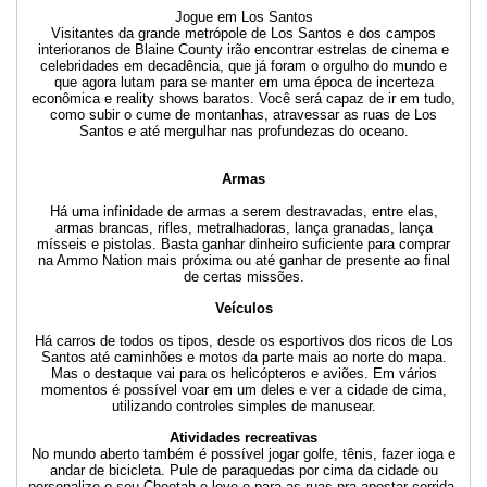
Jogue em Los Santos
Visitantes da grande metrópole de Los Santos e dos campos
interioranos de Blaine County irão encontrar estrelas de cinema e
celebridades em decadência, que já foram o orgulho do mundo e
que agora lutam para se manter em uma época de incerteza
econômica e reality shows baratos. Você será capaz de ir em tudo,
como subir o cume de montanhas, atravessar as ruas de Los
Santos e até mergulhar nas profundezas do oceano.
Armas
Há uma infinidade de armas a serem destravadas, entre elas,
armas brancas, rifles, metralhadoras, lança granadas, lança
mísseis e pistolas. Basta ganhar dinheiro suficiente para comprar
na Ammo Nation mais próxima ou até ganhar de presente ao final
de certas missões.
Veículos
Há carros de todos os tipos, desde os esportivos dos ricos de Los
Santos até caminhões e motos da parte mais ao norte do mapa.
Mas o destaque vai para os helicópteros e aviões. Em vários
momentos é possível voar em um deles e ver a cidade de cima,
utilizando controles simples de manusear.
Atividades recreativas
No mundo aberto também é possível jogar golfe, tênis, fazer ioga e
andar de bicicleta. Pule de paraquedas por cima da cidade ou
personalize o seu Cheetah e leve-o para as ruas pra apostar corrida.