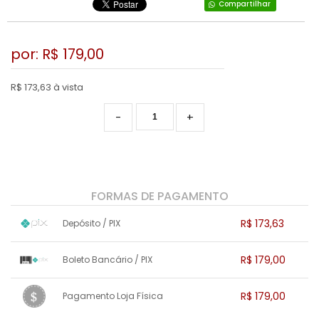
Compartilhar
RPG
VOLANTE
LUTA
TIRO: 1ª PESSOA: FPS
SIMULADOR
por: R$
179,00
PLATAFORMA
TIRO: 3ª PESSOA
TIRO: 1ª PESSOA: FPS
RPG
VR - REALIDADE VIRTUAL
R$ 173,63 à vista
TIRO: 3ª PESSOA
-
+
TIRO; 1ª PESSOA
TIRO; 3ª PESSOA
FORMAS DE PAGAMENTO
R$ 173,63
Depósito / PIX
1x sem juros de R$ 173,63
.
.
.
.
R$ 179,00
Boleto Bancário / PIX
.
.
.
.
.
.
.
1x sem juros de R$ 179,00
.
.
.
.
R$ 179,00
Pagamento Loja Física
.
.
.
.
.
.
.