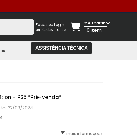
meu carrinho
Faça seu Login
0
Item
ou Cadastre-se
ASSISTÊNCIA TÉCNICA
ONE
dition - PS5 *Pré-venda*
o: 22/03/2024
24
mais informações