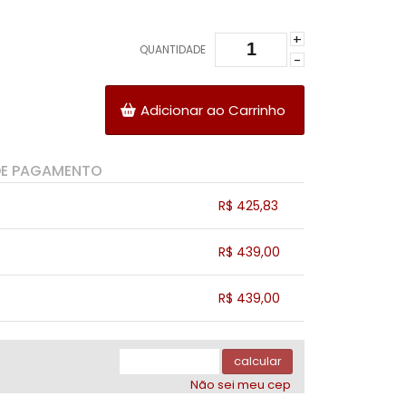
+
QUANTIDADE
-
Adicionar ao Carrinho
DE PAGAMENTO
R$ 425,83
.
.
.
.
R$ 439,00
.
.
.
.
.
R$ 439,00
.
.
.
.
.
.
calcular
Não sei meu cep