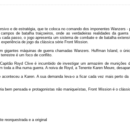
rsivo e de estratégia, que te coloca no comando dos imponentes Wanzers - 
ampos de batalha traiçoeiros, onde as verdadeiras realidades da guer
a cada passo, o jogo apresenta um sistema de combate e de batalha extensi
xperiência de jogo da clássica série Front Mission.
m gigantes máquinas de guerra chamadas Wanzers. Huffman Island, o únic
 terrestre é um foco de conflito.
o Capitão Royd Clive é incumbido de investigar um armazém de munições
m toda a ilha numa guerra. A noiva de Royd, a Tenente Karen Meure, desap
 aconteceu a Karen. A sua demanda leva-o a ficar cada vez mais perto da 
ia bem pensada e protagonistas não maniqueístas, Front Mission é o clássi
e reorquestrada e a original