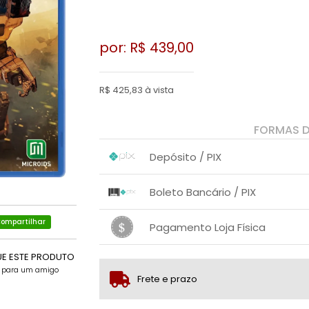
por: R$
439,00
R$ 425,83 à vista
FORMAS 
Depósito / PIX
1x sem juros de R$ 425,83
.
.
.
.
Boleto Bancário / PIX
.
.
1x sem juros de R$ 439,00
.
.
.
ompartilhar
.
Pagamento Loja Física
.
.
1x sem juros de R$ 439,00
.
.
UE ESTE PRODUTO
.
.
.
.
e para um amigo
Frete e prazo