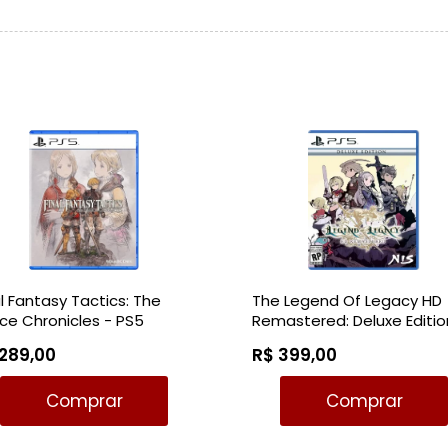
al Fantasy Tactics: The
The Legend Of Legacy HD
lice Chronicles - PS5
Remastered: Deluxe Editio
PS5 *Pré-venda*
289,00
R$ 399,00
Comprar
Comprar