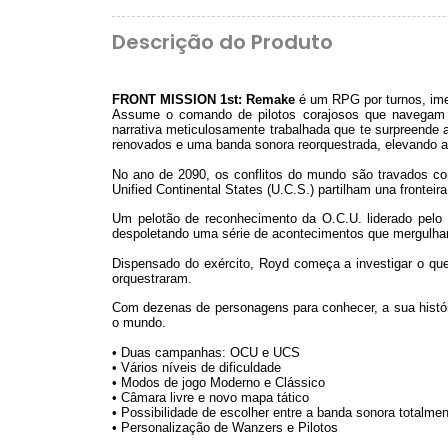
Descrição do Produto
FRONT MISSION 1st: Remake
é um RPG por turnos, ime
Assume o comando de pilotos corajosos que navegam c
narrativa meticulosamente trabalhada que te surpreende 
renovados e uma banda sonora reorquestrada, elevando a e
No ano de 2090, os conflitos do mundo são travados co
Unified Continental States (U.C.S.) partilham una fronteira
Um pelotão de reconhecimento da O.C.U. liderado pel
despoletando uma série de acontecimentos que mergulha
Dispensado do exército, Royd começa a investigar o que
orquestraram.
Com dezenas de personagens para conhecer, a sua histór
o mundo.
• Duas campanhas: OCU e UCS
• Vários níveis de dificuldade
• Modos de jogo Moderno e Clássico
• Câmara livre e novo mapa tático
• Possibilidade de escolher entre a banda sonora totalment
• Personalização de Wanzers e Pilotos