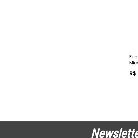
Fon
Mic
R$ 
Newslette