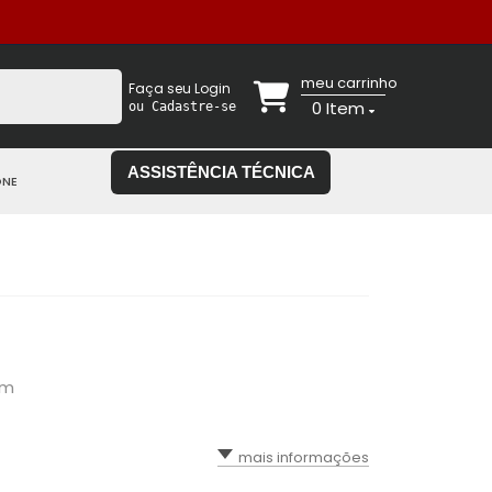
meu carrinho
Faça seu Login
0
Item
ou Cadastre-se
ASSISTÊNCIA TÉCNICA
ONE
im
mais informações