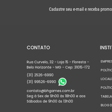
Cadastre seu e-mail e receba promo
CONTATO
INST
EMPRE
Rua Curvelo, 32 - Loja 15 - Floresta -
Belo Horizonte - MG - Cep: 31015-172
POLÍTI
(31) 2526-6990
LOCAL
(31) 99526-6990
POLÍTI
contato@bhgames.com.br
Seg à Sex de 9h00 às 18h00 e aos
TABEL
Sábados de 9h00 às 13h00
BLOG D