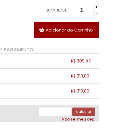
+
QUANTIDADE
-
Adicionar ao Carrinho
DE PAGAMENTO
R$ 309,43
.
.
.
.
R$ 319,00
.
.
.
.
.
R$ 319,00
.
.
.
.
.
.
calcular
Não sei meu cep