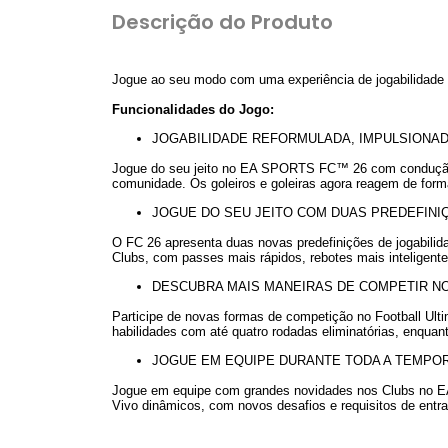
Descrição do Produto
Jogue ao seu modo com uma experiência de jogabilidade
Funcionalidades do Jogo:
JOGABILIDADE REFORMULADA, IMPULSIONA
Jogue do seu jeito no EA SPORTS FC™ 26 com condução m
comunidade. Os goleiros e goleiras agora reagem de form
JOGUE DO SEU JEITO COM DUAS PREDEFINIÇ
O FC 26 apresenta duas novas predefinições de jogabilida
Clubs, com passes mais rápidos, rebotes mais inteligente
DESCUBRA MAIS MANEIRAS DE COMPETIR NO
Participe de novas formas de competição no Football Ul
habilidades com até quatro rodadas eliminatórias, enqu
JOGUE EM EQUIPE DURANTE TODA A TEMPOR
Jogue em equipe com grandes novidades nos Clubs no E
Vivo dinâmicos, com novos desafios e requisitos de entra