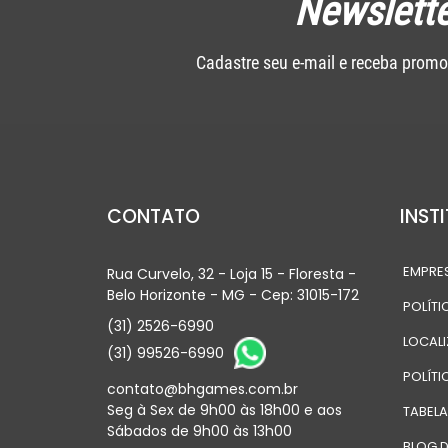
Newslette
Cadastre seu e-mail e receba promo
CONTATO
INST
EMPRE
Rua Curvelo, 32 - Loja 15 - Floresta -
Belo Horizonte - MG - Cep: 31015-172
POLÍTI
(31) 2526-6990
LOCAL
(31) 99526-6990
POLÍTI
contato@bhgames.com.br
Seg à Sex de 9h00 às 18h00 e aos
TABEL
Sábados de 9h00 às 13h00
BLOG D