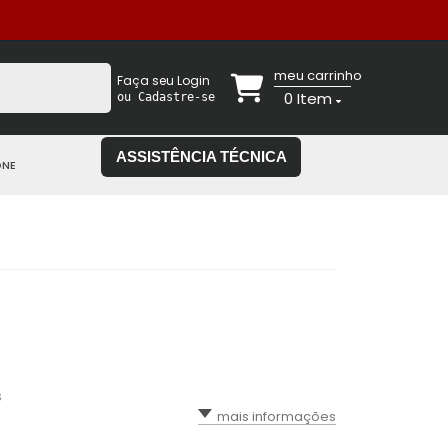
meu carrinho
Faça seu Login
0
Item
ou Cadastre-se
ASSISTÊNCIA TÉCNICA
ONE
s
mais informações