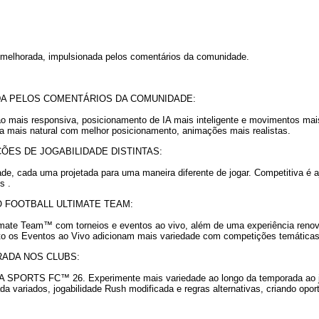
 melhorada, impulsionada pelos comentários da comunidade.
DA PELOS COMENTÁRIOS DA COMUNIDADE:
ais responsiva, posicionamento de IA mais inteligente e movimentos mais
a mais natural com melhor posicionamento, animações mais realistas.
ÕES DE JOGABILIDADE DISTINTAS:
de, cada uma projetada para uma maneira diferente de jogar. Competitiva é a
s .
 FOOTBALL ULTIMATE TEAM:
timate Team™ com torneios e eventos ao vivo, além de uma experiência renov
anto os Eventos ao Vivo adicionam mais variedade com competições temática
ADA NOS CLUBS:
A SPORTS FC™ 26. Experimente mais variedade ao longo da temporada ao j
da variados, jogabilidade Rush modificada e regras alternativas, criando op