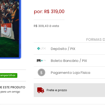
por: R$
319,00
R$ 309,43 à vista
FORMAS 
Depósito / PIX
1x sem juros de R$ 309,43
.
.
.
.
Boleto Bancário / PIX
.
.
1x sem juros de R$ 319,00
.
.
.
.
Pagamento Loja Física
.
.
ompartilhar
1x sem juros de R$ 319,00
.
.
.
.
.
.
UE ESTE PRODUTO
Frete e prazo
e para um amigo