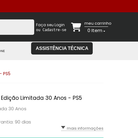
meu carrinho
Faça seu Login
0
Item
ou Cadastre-se
ASSISTÊNCIA TÉCNICA
ONE
- PS5
 Edição Limitada 30 Anos - PS5
ada 30 Anos
antia: 90 dias
mais informações