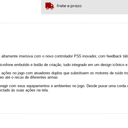
.
Frete e prazo
altamente imersiva com o novo controlador PS5 inovador, com feedback tátil 
crofone embutido e botão de criação, tudo integrado em um design icônico e 
 ações no jogo com atuadores duplos que substituem os motores de ruído t
s até o recuo de diferentes armas
nteragir com seus equipamentos e ambientes no jogo. Desde puxar uma corda 
ectado às suas ações na tela.