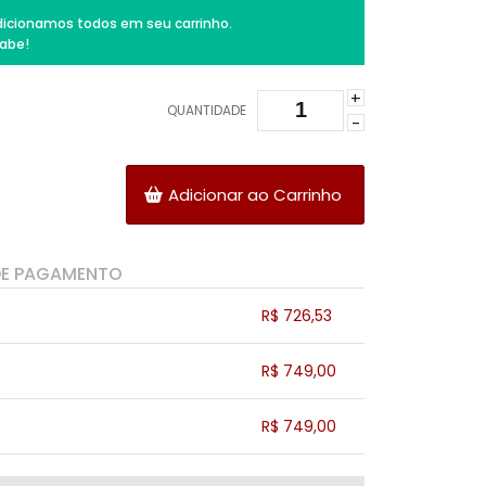
icionamos todos em seu carrinho.
abe!
+
QUANTIDADE
-
Adicionar ao Carrinho
DE PAGAMENTO
R$ 726,53
.
.
.
.
R$ 749,00
.
.
.
.
.
R$ 749,00
.
.
.
.
.
.