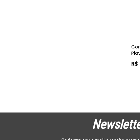
Con
Pla
PS5
R$
Newslette