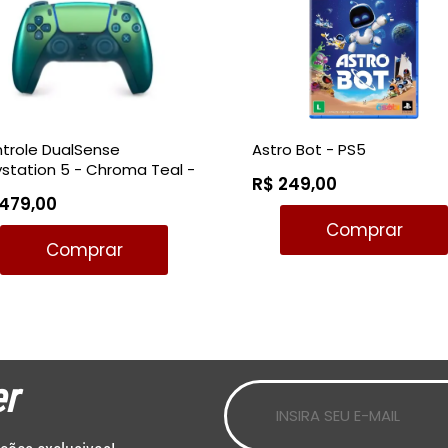
trole DualSense
Astro Bot - PS5
ystation 5 - Chroma Teal -
R$ 249,00
 479,00
Comprar
Comprar
r