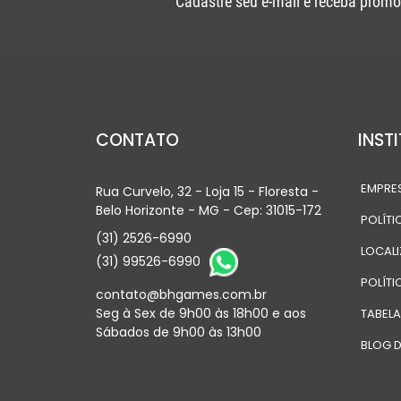
Cadastre seu e-mail e receba promo
CONTATO
INST
EMPRE
Rua Curvelo, 32 - Loja 15 - Floresta -
Belo Horizonte - MG - Cep: 31015-172
POLÍTI
(31) 2526-6990
LOCAL
(31) 99526-6990
POLÍTI
contato@bhgames.com.br
Seg à Sex de 9h00 às 18h00 e aos
TABEL
Sábados de 9h00 às 13h00
BLOG D