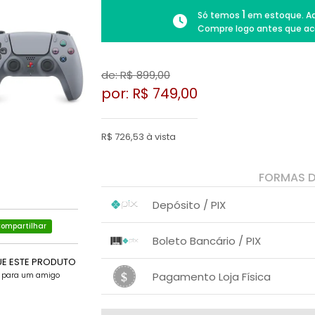
1
Só temos
em estoque. Ad
Compre logo antes que ac
de: R$
899,00
por: R$
749,00
R$ 726,53 à vista
FORMAS 
Depósito / PIX
ompartilhar
1x sem juros de R$ 726,53
.
.
.
.
Boleto Bancário / PIX
.
.
UE ESTE PRODUTO
1x sem juros de R$ 749,00
.
.
.
.
Pagamento Loja Física
e para um amigo
.
.
1x sem juros de R$ 749,00
.
.
.
.
.