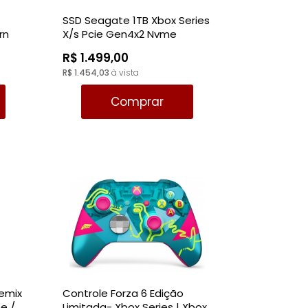
SSD Seagate 1TB Xbox Series
rn
X/s Pcie Gen4x2 Nvme
STJR1000400
R$ 1.499,00
R$ 1.454,03
à vista
Comprar
Remix
Controle Forza 6 Edição
ne /
Limitada- Xbox Series | Xbox