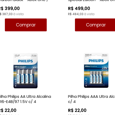
box Series
Xbox Series
R$ 399,00
R$ 499,00
$ 387,03
à vista
R$ 484,03
à vista
Comprar
Comprar
ilha Philips AA Ultra Alcalina
Pilha Philips AAA Ultra Al
R6-E4B/97 1.5V c/ 4
c/ 4
unidades
R$ 22,00
R$ 22,00