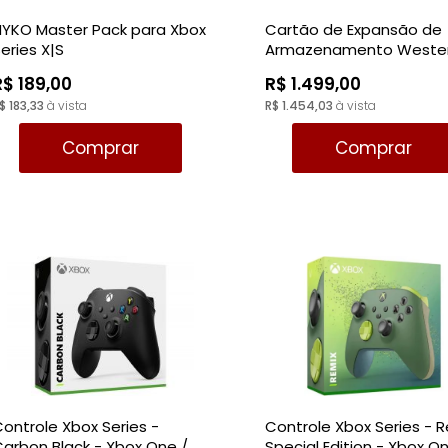
NYKO Master Pack para Xbox
Cartão de Expansão de
eries X|S
Armazenamento Weste
Digital 1TB Xbox Series -
R$ 189,00
R$ 1.499,00
WDBMPH0010BNC
$ 183,33
à vista
R$ 1.454,03
à vista
Comprar
Comprar
ontrole Xbox Series -
Controle Xbox Series - 
arbon Black - Xbox One /
Special Edition - Xbox O