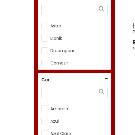
Astro
P
Bionik
R
Dreamgear
Gamesir
HP
Cor
Harmonix
Hori
Amarela
HyperX
Azul
It Blue
Azul Claro