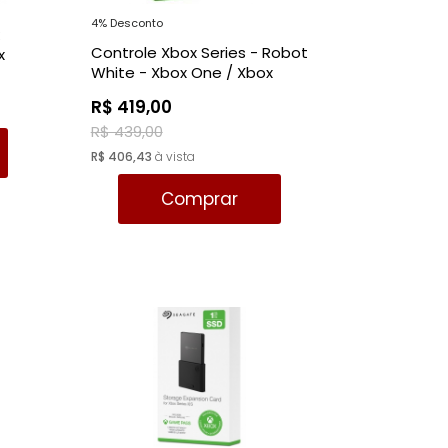
4% Desconto
k
Controle Xbox Series - Robot
x
White - Xbox One / Xbox
a
Series
R$ 419,00
R$ 439,00
R$ 406,43
à vista
Comprar