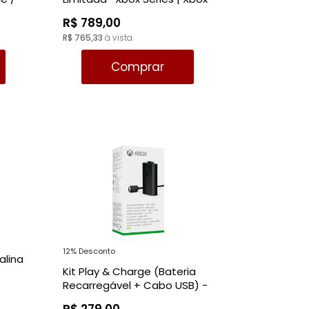
One | PC
R$ 789,00
R$ 765,33
à vista
Comprar
12% Desconto
calina
Kit Play & Charge (Bateria
Recarregável + Cabo USB) -
Xbox Series