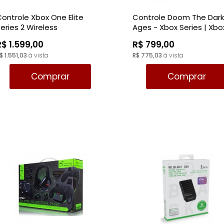
ontrole Xbox One Elite
Controle Doom The Dar
eries 2 Wireless
Ages - Xbox Series | Xbo
One | PC Edição Limitad
R$ 1.599,00
R$ 799,00
$ 1.551,03
à vista
R$ 775,03
à vista
Comprar
Comprar