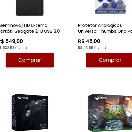
[Seminovo] HD Externo
Protetor Analógicos
ortátil Seagate 2TB USB 3.0
Universal Thumbs Grip P
azul - Gamesir
R$ 549,00
R$ 45,00
$ 532,53
à vista
R$ 43,65
à vista
Comprar
Comprar