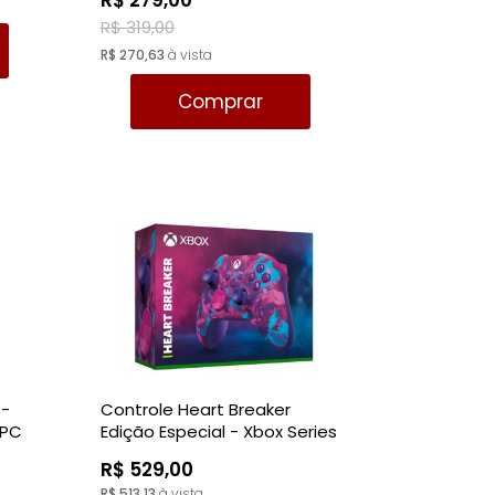
R$ 279,00
R$ 319,00
R$ 270,63
à vista
Comprar
 -
Controle Heart Breaker
 PC
Edição Especial - Xbox Series
| Xbox One | PC
R$ 529,00
R$ 513,13
à vista