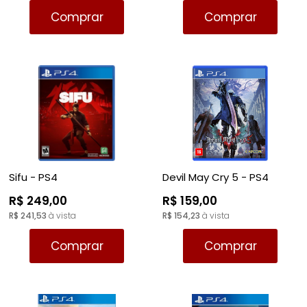
RPG
Comprar
Comprar
VOLANTE
LUTA
TIRO: 1ª PESSOA: FPS
SIMULADOR
PLATAFORMA
TIRO: 3ª PESSOA
TIRO: 1ª PESSOA: FPS
RPG
VR - REALIDADE VIRTUAL
TIRO: 3ª PESSOA
TIRO; 1ª PESSOA
TIRO; 3ª PESSOA
Sifu - PS4
Devil May Cry 5 - PS4
R$ 249,00
R$ 159,00
R$ 241,53
à vista
R$ 154,23
à vista
Comprar
Comprar