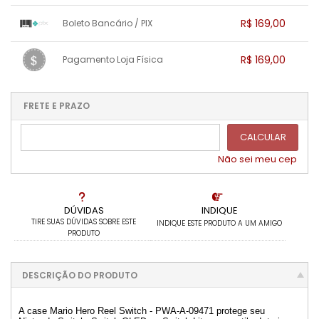
1x sem juros de R$ 163,93
.
.
.
.
R$ 169,00
Boleto Bancário / PIX
.
.
.
.
.
.
.
1x sem juros de R$ 169,00
.
.
.
.
R$ 169,00
Pagamento Loja Física
.
.
.
.
.
.
.
1x sem juros de R$ 169,00
.
.
.
.
.
.
.
.
.
.
FRETE E PRAZO
.
CALCULAR
Não sei meu cep
DÚVIDAS
INDIQUE
TIRE SUAS DÚVIDAS SOBRE ESTE
INDIQUE ESTE PRODUTO A UM AMIGO
PRODUTO
DESCRIÇÃO DO PRODUTO
A case Mario Hero Reel Switch - PWA-A-09471 protege seu