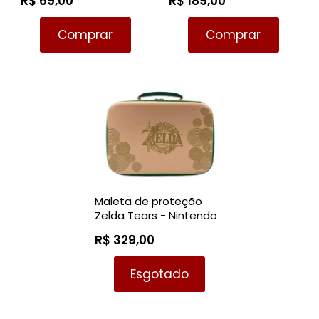
R$ 69,00
R$ 189,00
Nintendo Switch
Comprar
Comprar
Maleta de proteção
Zelda Tears - Nintendo
Switch
R$ 329,00
Esgotado