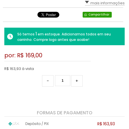
mais informações
RPG
VOLANTE
LUTA
TIRO: 1ª PESSOA: FPS
Compartilhar
SIMULADOR
PLATAFORMA
TIRO: 3ª PESSOA
TIRO: 1ª PESSOA: FPS
1
RPG
Só temos
em estoque. Adicionamos todos em seu
VR - REALIDADE VIRTUAL
carrinho. Compre logo antes que acabe!
TIRO: 3ª PESSOA
TIRO; 1ª PESSOA
por: R$
169,00
TIRO; 3ª PESSOA
R$ 163,93 à vista
-
+
FORMAS DE PAGAMENTO
R$ 163,93
Depósito / PIX