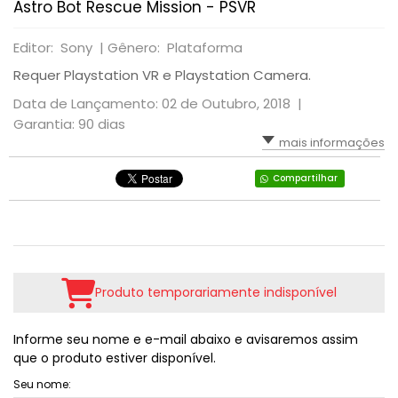
Astro Bot Rescue Mission - PSVR
RPG
VOLANTE
LUTA
TIRO: 1ª PESSOA: FPS
Editor: Sony |
Gênero: Plataforma
SIMULADOR
PLATAFORMA
TIRO: 3ª PESSOA
Requer Playstation VR e Playstation Camera.
Data de Lançamento: 02 de Outubro, 2018 |
TIRO: 1ª PESSOA: FPS
RPG
VR - REALIDADE VIRTUAL
Garantia: 90 dias
mais informações
TIRO: 3ª PESSOA
TIRO; 1ª PESSOA
Compartilhar
TIRO; 3ª PESSOA
Produto temporariamente indisponível
Informe seu nome e e-mail abaixo e avisaremos assim
que o produto estiver disponível.
Seu nome: