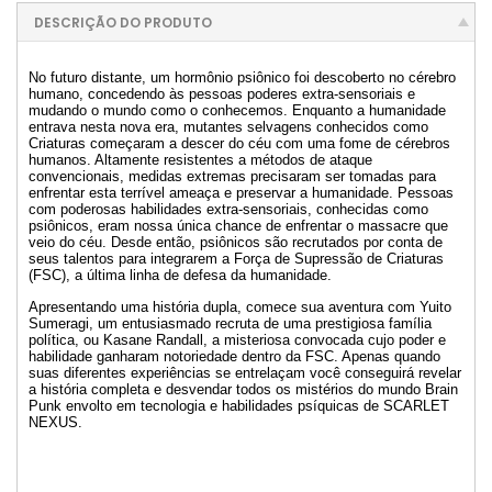
DESCRIÇÃO DO PRODUTO
No futuro distante, um hormônio psiônico foi descoberto no cérebro
humano, concedendo às pessoas poderes extra-sensoriais e
mudando o mundo como o conhecemos. Enquanto a humanidade
entrava nesta nova era, mutantes selvagens conhecidos como
Criaturas começaram a descer do céu com uma fome de cérebros
humanos. Altamente resistentes a métodos de ataque
convencionais, medidas extremas precisaram ser tomadas para
enfrentar esta terrível ameaça e preservar a humanidade. Pessoas
com poderosas habilidades extra-sensoriais, conhecidas como
psiônicos, eram nossa única chance de enfrentar o massacre que
veio do céu. Desde então, psiônicos são recrutados por conta de
seus talentos para integrarem a Força de Supressão de Criaturas
(FSC), a última linha de defesa da humanidade.
Apresentando uma história dupla, comece sua aventura com Yuito
Sumeragi, um entusiasmado recruta de uma prestigiosa família
política, ou Kasane Randall, a misteriosa convocada cujo poder e
habilidade ganharam notoriedade dentro da FSC. Apenas quando
suas diferentes experiências se entrelaçam você conseguirá revelar
a história completa e desvendar todos os mistérios do mundo Brain
Punk envolto em tecnologia e habilidades psíquicas de SCARLET
NEXUS.