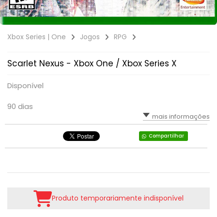
RPG
VOLANTE
LUTA
TIRO: 1ª PESSOA: FPS
SIMULADOR
PLATAFORMA
TIRO: 3ª PESSOA
Xbox Series | One
Jogos
RPG
TIRO: 1ª PESSOA: FPS
RPG
VR - REALIDADE VIRTUAL
Scarlet Nexus - Xbox One / Xbox Series X
TIRO: 3ª PESSOA
TIRO; 1ª PESSOA
Disponível
TIRO; 3ª PESSOA
90 dias
mais informações
Compartilhar
Produto temporariamente indisponível