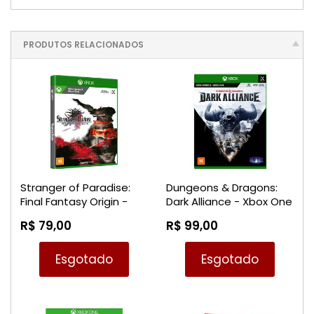
PRODUTOS RELACIONADOS
Stranger of Paradise:
Dungeons & Dragons:
Final Fantasy Origin -
Dark Alliance - Xbox One
Xbox One / Xbox Series
/ Xbox Series X
R$ 79,00
R$ 99,00
X
Esgotado
Esgotado