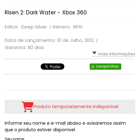
RPG
VOLANTE
LUTA
TIRO: 1ª PESSOA: FPS
Risen 2: Dark Water - Xbox 360
SIMULADOR
PLATAFORMA
TIRO: 3ª PESSOA
Editor: Deep Silver |
Gênero: RPG
TIRO: 1ª PESSOA: FPS
RPG
VR - REALIDADE VIRTUAL
Data de Lançamento: 31 de Julho, 2012 |
Garantia: 90 dias
TIRO: 3ª PESSOA
TIRO; 1ª PESSOA
mais informações
TIRO; 3ª PESSOA
Compartilhar
Produto temporariamente indisponível
Informe seu nome e e-mail abaixo e avisaremos assim
que o produto estiver disponível.
Seu nome: