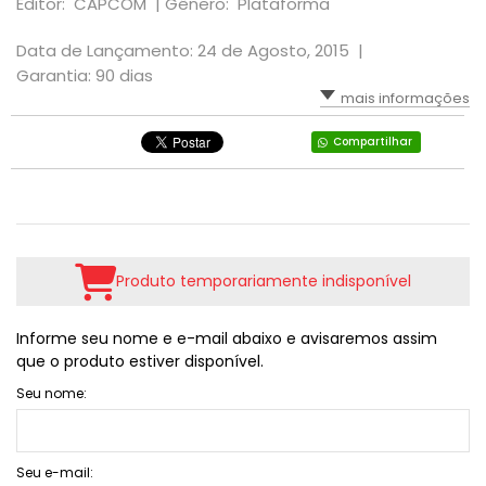
Editor: CAPCOM |
Gênero: Plataforma
RPG
VOLANTE
LUTA
TIRO: 1ª PESSOA: FPS
Data de Lançamento: 24 de Agosto, 2015 |
Garantia: 90 dias
SIMULADOR
PLATAFORMA
TIRO: 3ª PESSOA
mais informações
TIRO: 1ª PESSOA: FPS
RPG
VR - REALIDADE VIRTUAL
Compartilhar
TIRO: 3ª PESSOA
TIRO; 1ª PESSOA
TIRO; 3ª PESSOA
Produto temporariamente indisponível
Informe seu nome e e-mail abaixo e avisaremos assim
que o produto estiver disponível.
Seu nome:
Seu e-mail: