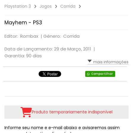
Playstation 3
Jogos
Corrida
RPG
VOLANTE
LUTA
TIRO: 1ª PESSOA: FPS
SIMULADOR
PLATAFORMA
Mayhem - PS3
TIRO: 3ª PESSOA
TIRO: 1ª PESSOA: FPS
RPG
Editor: Rombax |
VR - REALIDADE VIRTUAL
Gênero: Corrida
TIRO: 3ª PESSOA
Data de Lançamento: 29 de Março, 2011 |
TIRO; 1ª PESSOA
Garantia: 90 dias
mais informações
TIRO; 3ª PESSOA
Compartilhar
Produto temporariamente indisponível
Informe seu nome e e-mail abaixo e avisaremos assim