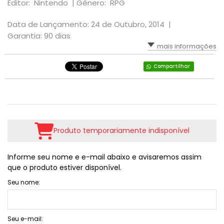
Editor: Nintendo |
Gênero: RPG
RPG
VOLANTE
LUTA
TIRO: 1ª PESSOA: FPS
Data de Lançamento: 24 de Outubro, 2014 |
SIMULADOR
Garantia: 90 dias
PLATAFORMA
TIRO: 3ª PESSOA
mais informações
TIRO: 1ª PESSOA: FPS
RPG
VR - REALIDADE VIRTUAL
Compartilhar
TIRO: 3ª PESSOA
TIRO; 1ª PESSOA
TIRO; 3ª PESSOA
Produto temporariamente indisponível
Informe seu nome e e-mail abaixo e avisaremos assim
que o produto estiver disponível.
Seu nome:
Seu e-mail: