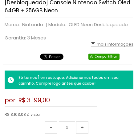
[Desbloqueado] Console Nintendo Switch Oled
RPG
VOLANTE
LUTA
TIRO: 1ª PESSOA: FPS
64GB + 256GB Neon
SIMULADOR
PLATAFORMA
TIRO: 3ª PESSOA
Marca: Nintendo |
Modelo: OLED Neon Desbloqueado
TIRO: 1ª PESSOA: FPS
RPG
VR - REALIDADE VIRTUAL
Garantia: 3 Meses
mais informações
TIRO: 3ª PESSOA
TIRO; 1ª PESSOA
Compartilhar
TIRO; 3ª PESSOA
1
Só temos
em estoque. Adicionamos todos em seu
carrinho. Compre logo antes que acabe!
por: R$
3.199,00
R$ 3.103,03 à vista
-
+