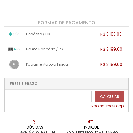
FORMAS DE PAGAMENTO
R$ 3.103,03
Depósito / PIX
1x sem juros de R$ 3.103,03
.
.
.
.
R$ 3.199,00
Boleto Bancário / PIX
.
.
.
.
.
.
.
1x sem juros de R$ 3.199,00
.
.
.
.
R$ 3.199,00
Pagamento Loja Física
.
.
.
.
.
.
.
1x sem juros de R$ 3.199,00
.
.
.
.
.
.
.
.
.
.
FRETE E PRAZO
.
CALCULAR
Não sei meu cep
DÚVIDAS
INDIQUE
TIRE SUAS DÚVIDAS SOBRE ESTE
INDIQUE ESTE PRODUTO A UM AMIGO