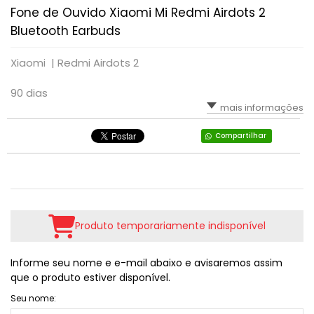
Fone de Ouvido Xiaomi Mi Redmi Airdots 2
RPG
VOLANTE
LUTA
TIRO: 1ª PESSOA: FPS
Bluetooth Earbuds
SIMULADOR
PLATAFORMA
TIRO: 3ª PESSOA
Xiaomi |
Redmi Airdots 2
TIRO: 1ª PESSOA: FPS
RPG
VR - REALIDADE VIRTUAL
90 dias
mais informações
TIRO: 3ª PESSOA
TIRO; 1ª PESSOA
Compartilhar
TIRO; 3ª PESSOA
Produto temporariamente indisponível
Informe seu nome e e-mail abaixo e avisaremos assim
que o produto estiver disponível.
Seu nome: