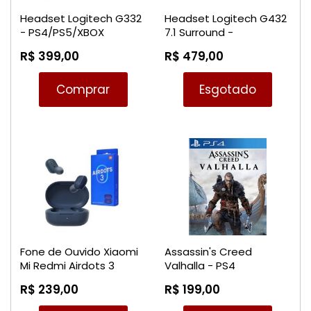
Headset Logitech G332
Headset Logitech G432
- PS4/PS5/XBOX
7.1 Surround -
ONE/SWITCH/PC
PS4/PS5/XBOX
R$ 399,00
R$ 479,00
ONE/SWITCH/PC
Comprar
Esgotado
Fone de Ouvido Xiaomi
Assassin's Creed
Mi Redmi Airdots 3
Valhalla - PS4
Bluetooth Earbuds
R$ 239,00
R$ 199,00