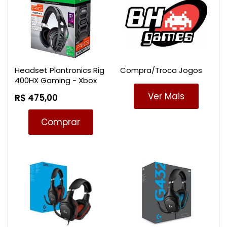
Headset Plantronics Rig
Compra/Troca Jogos
400HX Gaming - Xbox
One/Xbox
Ver Mais
R$ 475,00
Series/PS4/PS5/Switch
Comprar